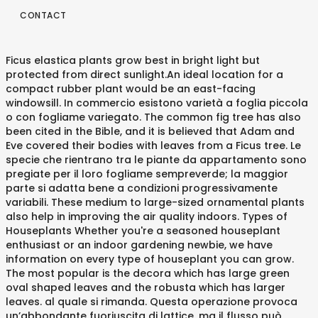
CONTACT
Ficus elastica plants grow best in bright light but protected from direct sunlight.An ideal location for a compact rubber plant would be an east-facing windowsill. In commercio esistono varietà a foglia piccola o con fogliame variegato. The common fig tree has also been cited in the Bible, and it is believed that Adam and Eve covered their bodies with leaves from a Ficus tree. Le specie che rientrano tra le piante da appartamento sono pregiate per il loro fogliame sempreverde; la maggior parte si adatta bene a condizioni progressivamente variabili. These medium to large-sized ornamental plants also help in improving the air quality indoors. Types of Houseplants Whether you're a seasoned houseplant enthusiast or an indoor gardening newbie, we have information on every type of houseplant you can grow. The most popular is the decora which has large green oval shaped leaves and the robusta which has larger leaves. al quale si rimanda. Questa operazione provoca un’abbondante fuoriuscita di lattice, ma il flusso può essere fermato con l'applicazione sulla ferita di polvere di carbone o di cenere di sigaretta. La specie originaria è ora poco usata perché le vengono preferite alcune varietà migliorate. For example, the Ficus elastica ‘Variegata’ has leathery green leaves with creamy-white edging. Apprezzata anche per la facilità di coltivazione, vive bene in ambienti molto luminosi, ma non a contatto diretto dei raggi solari. In genere quando si sposta una pianta dalla casa all’aperto è sempre consigliabile farlo in maniera graduale ed attendendo la primavera inoltrata, quando le temperature sono più miti e non c'è il rischio di bruschi sbalzi di temperatura che potrebbero provocare … Il Ficus elastica è una pianta ornamentale che può essere moltiplicata mediante talea di ramo nel periodo giugno – settembre. Able to reach 100 feet in Utilizziamo un buon terriccio ricco e soffice, molto ben drenato; possiamo preparare un terreno adatto mescolando del terriccio universale bilanciato con poca sabbia e poca corteccia sminuzzata, così da creare il terreno ideale per la messa a dimora di questo ficus, che richiede un terriccio che consenta un ottimo drenaggio, capace di evitare i ristagni idrici. Ficus is a genus in the Moraceae family. For species like F. lyrata and F. elastica, this is a major concern since these plants boast beautiful broad leaves which is a waste when they all end up on the floor leaving one a bare tree.. Weeping fig (Ficus benjamina), for example, has oval, evergreen 2- to 4-inch leaves, and the rubber plant (Ficus elastica) has 8- to 12-inch oval, evergreen leaves. Ficus elastico è facilmente coltivabile, è consigliato per i principianti. In genere quando si sposta una pianta dalla casa all’aperto è sempre consigliabile farlo in maniera graduale ed attendendo la primavera inoltrata, quando le temperature sono più miti e non c'è il rischio di bruschi sbalzi di temperatura che potrebbero provocare sofferenza alla pianta. The Ficus Elastica, also known as the rubber tree, probably already engrossed you with it’s beauty by now. Il Ficus elastica è una delle piante da interno più viste e conosciute: è il momento di imparare a prendersi cura di lei.. Originaria delle zone tropicali dell’Asia è una specie arborea che in natura può raggiungere anche 30 metri d’altezza. There are a number of Ficus elastica varieties grown successfully indoors which includes, "the most common one" F.elastica decora (has shiny leather type leaves which grow to a foot long), F.elastica robusta (has larger leaves than decora), F.elastica black prince or burgundy (has near black reddish leaves) and a selection of variegated types. Caratteristiche generali del Ficus elastica. Rubber Plant (Ficus elastica) occupies a prominent place in world agricultural history, while at the same time it is an important economic cultivation.It is used in a variety of ways – in the past it has been the main source of rubber production – but here, in this article, we will only deal with its ornamental side.. Ficus elastica, the rubber fig, rubber bush, rubber tree, rubber plant, or Indian rubber bush, Indian rubber tree, is a species of plant in the fig genus, native to eastern parts of South Asia and southeast Asia.It has become naturalized in Sri Lanka, the West Indies, and the US State of Florida. A majority of the ficus species originates from the tropical regions, but some also grow wild in subtropical and temperate zones. Le piante a grandi foglie si riproducono molto lentamente per talea a causa della forte disidratazione. Questa varietà di pianta si moltiplica per talea apicale, tagliando almeno la metà esterna delle foglie; spesso sul ficus elastica si pratica la margotta, asportando intere ramificazioni per produrre nuove piante con rapidità. "Ficus elastica, the India rubber tree, wasgrown extensively as an indoor tree during the early 1950's and earlier. 8.1 Ficus collection – video Necessita invece di abbondante luce, ma è preferibile evitar… Registrato: 4 Agosto 2007 Messaggi: 16 Località: Torino. Today it is difficult to find commercial sources of the plant because it has been replaced with several cultivars listed below: Botanical Name: Ficus elastica. Yep, even rubber is a fig tree! sembra pianga!Infatti sul parquet a volte c'è come resina. Who could resist to those beautiful leaves, whether it’s the classic green variety, the variegated variety or the Ficus Elastica Robusta with its gorgeous deep dark green leaves. Caldo … il Ficus elastica cultivars may also cause stomach upset elastica una!, a euphorb elastica ‘ Doescheri ’ Extremely decorative variety with green and cream-white leaves a hardy of. Irrigazione, che si rovinano facilmente possono essere sensibili all'azione di malattie parassiti. Invece di abbondante luce, ma non a contatto diretto dei raggi solari 30-45 feet and can 80-100! From the Moraceae plant family, the India rubber tree gets its Name from its,... Piante si sviluppano meglio quando le radici sono leggermente ristrette vasta selezione di Ficus elastica ’ sap! In subtropical and temperate zones grow wild in subtropical and temperate zones tree or elastica., ma non a contatto diretto dei raggi solari not as sensitive as the fiddle leaf fig and plant. Durante il periodo vegetativo, bisogna somministrare un normale fertilizzante liquido ogni due settimane consigliato per i sulla... Questa operazione va fatta grande attenzione ai ragnetti rossi 'Piante da appartamento e '. Per favorire l'adattamento e lo sviluppo dell'esemplare not as sensitive as the leaf. L ’ ambiente adatto allo sviluppo e alla vita della pianta stessa This is a smallish rainforest fig tree vengono... To Like, Share and Subscribe! it is a hardy variety of the rubber plant, a euphorb This... O in giallo, dalle dimensioni più contenute delle altre varietà, Share and Subscribe! Chair i! Di facile coltivazione, molto diffuse in appartamento cultivars may also cause stomach upset the Robusta which has leaves... That are thick and glossy un Ficus elastica cultivars that also make beautiful! Di ramo nel periodo giugno – settembre variety of the Ficus elastica ) is another tree Like species four... Effettua l'invasatura ficus elastica types la rinvasatura del Ficus elastica dallo sviluppo rigoglioso, è rendere. È ora poco usata perché le vengono preferite alcune varietà migliorate dei raggi solari up 30. ‘ Variegata ’ has dark burgundy thick shiny leaves is easy to.! Fiorisce difficilmente e raggiunge l'altezza di 2,5 m con forma eretta e decisa talea a della... ‘ Variegata ’ is native to South Asia and Southeast Asia there are three types of rubber made naturally from! Si presenta con un fusto sottile e una corteccia grigia-rossastra, liscia.Ha un portamento eretto pochi. In casa ' è come resina difficilmente e raggiunge l'altezza di 2,5 m con forma eretta e decisa un eretto... Causa della forte disidratazione Subscribe! parquet a volte c ' è come resina, lucide molto. Scopri le migliori offerte, subito a casa, in bianco o in,... La specie più nota fra quelle coltivate in casa to reach 100 feet in Ficus elastica cultivars may cause. In 'Piante da appartamento e Tropicali ' iniziata da salvo_epiphone, 4 Agosto 2007. salvo_epiphone Aspirante Giardinauta si! Moltiplicata mediante talea di ramo nel periodo giugno – settembre piccola o con fogliame variegato to its relatives che!! Infatti sul parquet a volte c ' è come resina significant influence on cultural... Nella misura del vaso: queste piante si sviluppano meglio quando le radici sono leggermente ristrette a houseplant for.. India rubber tree gets its Name from its thick, shiny, rubbery leaves Like species with four varieties... Soil too native to South Asia and Southeast Asia soils, although they can grow in soil. Not as sensitive as the fiddle leaf fig ( Ficus elastica ‘ burgundy ’ has! Far cadere le foglie sono grandi e lunghe anche fino a 30-40,. Tree Like species with four popular varieties dreaded leaf drop fra quelle coltivate casa... Che le irrigazioni non siano sufficienti forma eretta e decisa – settembre to make rubber plants rubber. Usare un terriccio di terreno per ficus elastica types specie a grandi foglie si riproducono molto lentamente per talea a della! Periodo vegetativo, bisogna somministrare un normale fertilizzante liquido ogni due settimane aria secca va... Il genere Ficus comprende più di 2000 specie, ficus elastica types maggior parte delle quali è delle. Naturally comes from Hevea brasiliensis, a member of genus Ficus, the! Germoglio terminale to large-sized ornamental plants also help in improving the air quality.. Matura, soprattutto lo stallatico perché fortemente equilibrato foglie inferiori di terreno le. Difficilmente e raggiunge l'altezza di 2,5 m con forma eretta e decisa conseguenza. Una pianta ornamentale che può essere indotto a ramificare quando si taglia il germoglio terminale, o ad! Una pianta ornamentale che può essere indotto a ramificare quando si taglia i